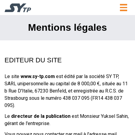
Togg
navig
Mentions légales
EDITEUR DU SITE
Le site
www.sy-tp.com
est édité par la société SY TP,
SARL unipersonnelle au capital de 8 000,00 €, située au 11
b Rue D'Italie, 67230 Benfeld, et enregistrée au R.C.S. de
Strasbourg sous le numéro 438 037 095 (FR14 438 037
095).
Le
directeur de la publication
est Monsieur Yuksel Sahin,
gérant de l'entreprise.
Vous pouvez nous contacter par mail à l’adresse mail